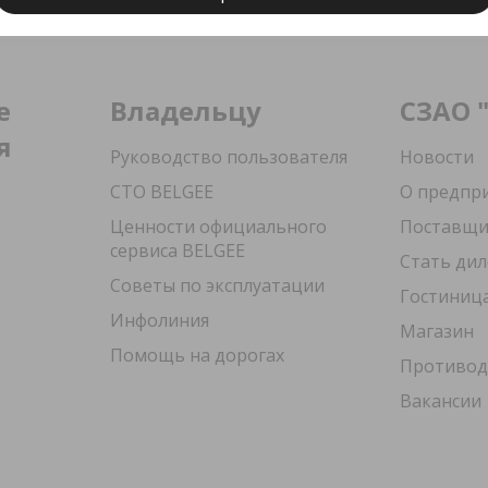
е
Владельцу
СЗАО 
я
Руководство пользователя
Новости
СТО BELGEE
О предпр
Ценности официального
Поставщ
сервиса BELGEE
Стать ди
Советы по эксплуатации
Гостиниц
Инфолиния
Магазин
Помощь на дорогах
Противод
Вакансии