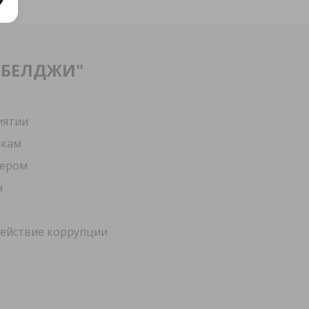
"БЕЛДЖИ"
иятии
икам
лером
а
ействие коррупции