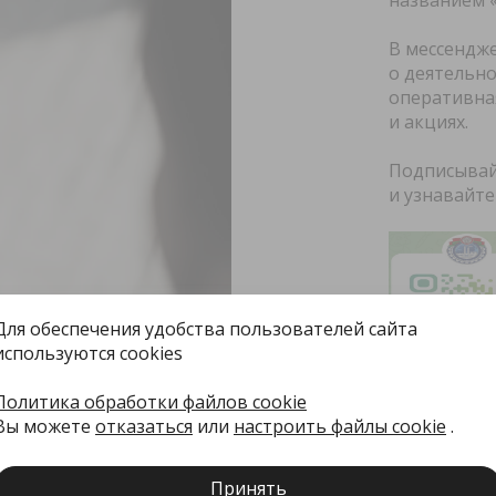
названием 
В мессендж
о деятельно
оперативна
и акциях.
Подписывай
и узнавайте
Для обеспечения удобства пользователей сайта
используются cookies
Политика обработки файлов cookie
Вы можете
отказаться
или
настроить файлы cookie
.
Принять