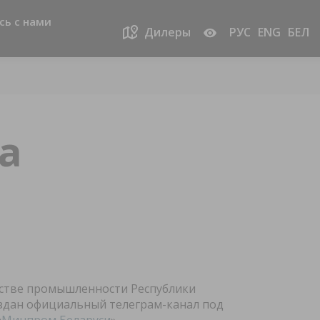
сь с нами
Дилеры
РУС
ENG
БЕЛ
а
стве промышленности Республики
оздан официальный телеграм-канал под