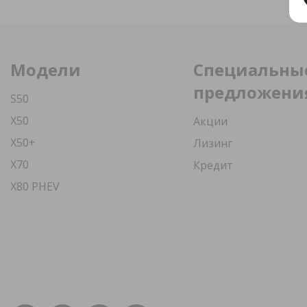
Модели
Специальны
предложени
S50
X50
Акции
X50+
Лизинг
X70
Кредит
X80 PHEV