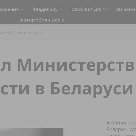
ложения
Владельцу
СЗАО БЕЛДЖИ
Свяжите
Автомобили Geely
Руководство пользователя
Новости
ленности в Беларуси
СТО BELGEE
О предприятии
Ценности официального сервиса
Поставщикам
ал Министерств
BELGEE
Стать дилером
Советы по эксплуатации
Гостиница
Инфолиния
ти в Беларуси
Магазин
Помощь на дорогах
Противодействие коррупции
Вакансии
В Министер
Беларусь с