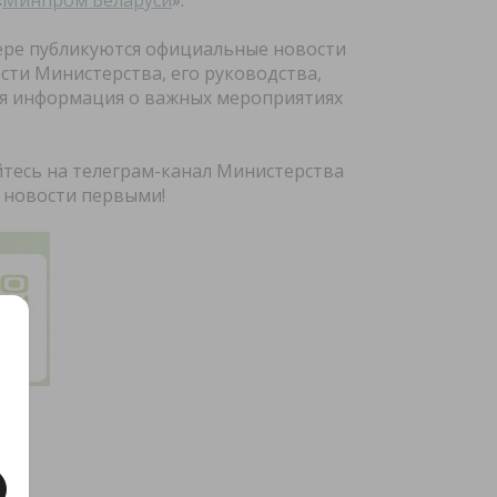
«
Минпром Беларуси
».
ере публикуются официальные новости
сти Министерства, его руководства,
я информация о важных мероприятиях
тесь на телеграм-канал Министерства
 новости первыми!