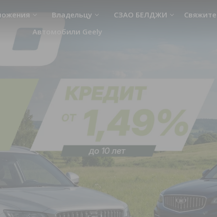
ложения
Владельцу
СЗАО БЕЛДЖИ
Свяжите
Автомобили Geely
Руководство пользователя
Новости
СТО BELGEE
О предприятии
Ценности официального сервиса
Поставщикам
BELGEE
Стать дилером
Советы по эксплуатации
Гостиница
Инфолиния
Магазин
Помощь на дорогах
Противодействие коррупции
Вакансии