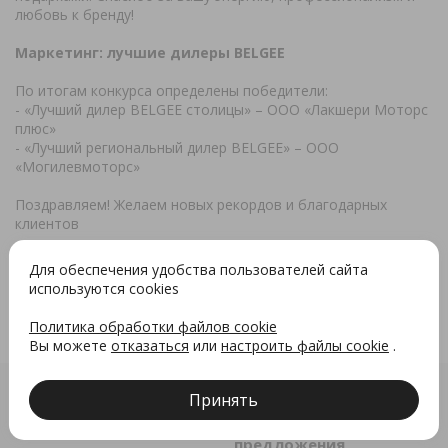
любовь к бренду!
Маркетинг: лучшие дилеры BELGEE
По итогам конкурса определены победители:
- «Лучший дилер BELGEE столицы» – ООО «Лакшери Моторс
плюс»
- «Лучший региональный дилер BELGEE» – ООО
«Могилевмоторс»
Поздравляем! Желаем новых рекордов и благодарных
клиентов
Для обеспечения удобства пользователей сайта
используются cookies
Политика обработки файлов cookie
Вы можете
отказаться
или
настроить файлы cookie
.
Принять
Модели
Специальные
предложения