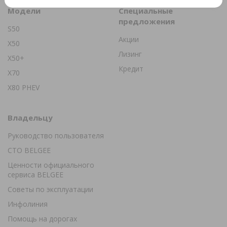
Модели
Специальные
предложения
S50
Акции
X50
Лизинг
X50+
Кредит
X70
X80 PHEV
Владельцу
Руководство пользователя
СТО BELGEE
Ценности официального
сервиса BELGEE
Советы по эксплуатации
Инфолиния
Помощь на дорогах