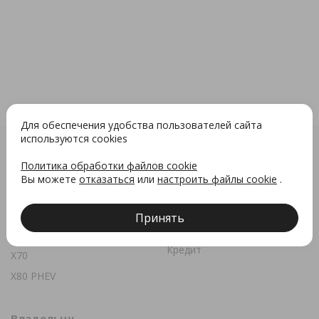
Для обеспечения удобства пользователей сайта
используются cookies
Политика обработки файлов cookie
Модели
Специальные
Вы можете
отказаться
или
настроить файлы cookie
.
предложения
S50
Акции
X50
Принять
Лизинг
X50+
Кредит
X70
X80 PHEV
Владельцу