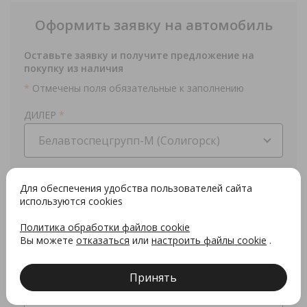
Оформить заявку на автомобиль
Оставьте заявку и получите предложение на
покупку из наличия
*
Отмечены поля обязательные к заполнению
ДИЛЕР
*
Белавтоспецгрупп-М (Солигорск)
МОДЕЛЬ
*
Для обеспечения удобства пользователей сайта
X50
используются cookies
Политика обработки файлов cookie
Ф.И.О
*
Вы можете
отказаться
или
настроить файлы cookie
.
Принять
КОНТАКТНЫЙ ТЕЛЕФОН
*